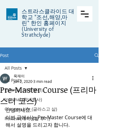
스트라스클라이드 대
학교
"조선,해양,마
린" 한인 홈페이지
(University of
Strathclyde)
Post
All Posts
욱재이
All Posts
Jun 2, 2020
3 min read
Pre-Master Course (프리마
External (대외행사)
스터 코스)
Internal (학내행사)
Glasgow Life (글라스고 삶)
안녕하세요.
이번 글에서는 Pre-Master Course에 대
Review (대학생활 후기)
해서 설명을 드리고자 합니다.