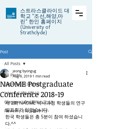
스트라스클라이드 대
학교
"조선,해양,마
린" 한인 홈페이지
(University of
Strathclyde)
Post
All Posts
jeong byongug
All Posts
Aug 9, 2019
1 min read
NAOME Postgraduate
External (대외행사)
Conference 2018-19
Internal (학내행사)
Glasgow Life (글라스고 삶)
제 2회 NAOME 박사과정 학생들의 연구 
발표회가 있었습니다.
Review (대학생활 후기)
한국 학생들은 총 5분이 참여 하셨습니
다.^^