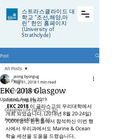
스트라스클라이드 대
학교
"조선,해양,마
린" 한인 홈페이지
(University of
Strathclyde)
Post
All Posts
jeong byongug
All Posts
Aug 31, 2018
1 min read
EKC 2018 Glasgow
External (대외행사)
Updated:
Aug 16, 2019
Internal (학내행사)
EKC 2018 
이 글라스고의 우리대학에서 
Glasgow Life (글라스고 삶)
개최 되었습니다. (2018년 8월 20-24일)
Review (대학생활 후기)
700여명의 한인들께서 참석하신 이번 행
사에서 우리과에서도 Marine & Ocean 
학술 세션을 도움을 드렸습니다.