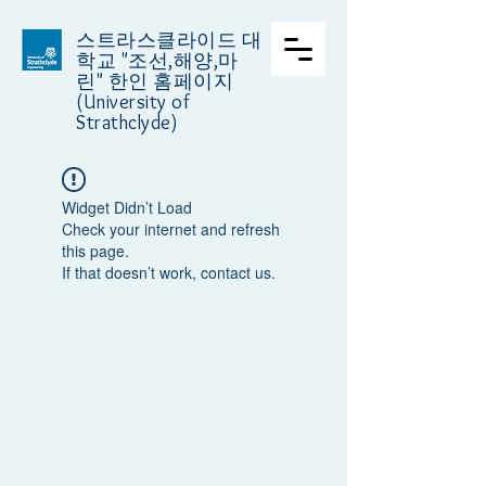
스트라스클라이드 대
학교
"조선,해양,마
린" 한인 홈페이지
(University of
Strathclyde)
Widget Didn’t Load
Check your internet and refresh
this page.
If that doesn’t work, contact us.