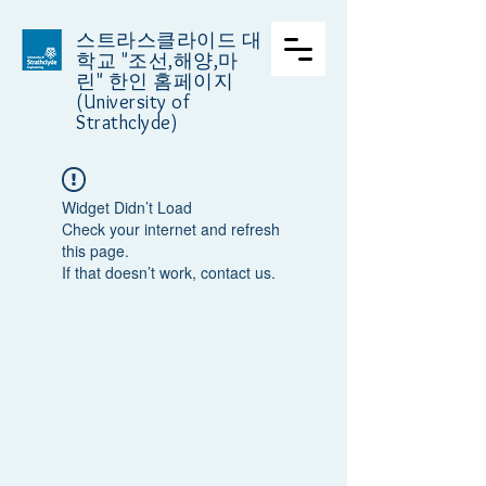
스트라스클라이드 대
학교
"조선,해양,마
린" 한인 홈페이지
(University of
Strathclyde)
Widget Didn’t Load
Check your internet and refresh
this page.
If that doesn’t work, contact us.