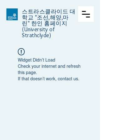
스트라스클라이드 대
학교
"조선,해양,마
린" 한인 홈페이지
(University of
Strathclyde)
Widget Didn’t Load
Check your internet and refresh
this page.
If that doesn’t work, contact us.