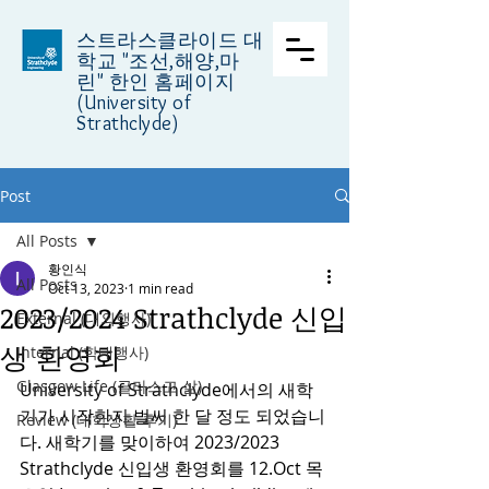
스트라스클라이드 대
학교
"조선,해양,마
린" 한인 홈페이지
(University of
Strathclyde)
Post
All Posts
황인식
All Posts
Oct 13, 2023
1 min read
2023/2024 Strathclyde 신입
External (대외행사)
생 환영회
Internal (학내행사)
Glasgow Life (글라스고 삶)
University of Strathclyde에서의 새학
기가 시작한지 벌써 한 달 정도 되었습니
Review (대학생활 후기)
다. 새학기를 맞이하여 2023/2023 
Strathclyde 신입생 환영회를 12.Oct 목