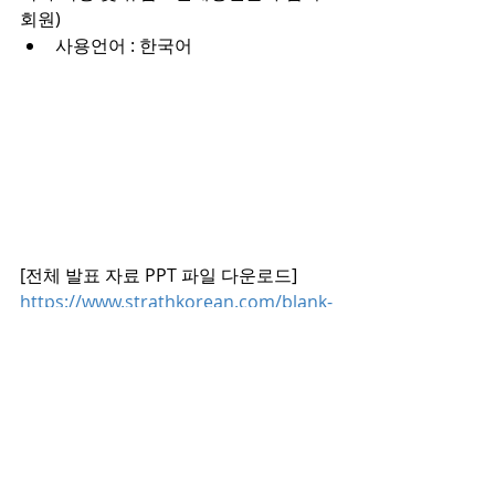
회원)
사용언어 : 한국어
[전체 발표 자료 PPT 파일 다운로드]
https://www.strathkorean.com/blank-
4/da609d66-fe92-4c8b-82b7-
c1c5cea112e4
External (대외행사)