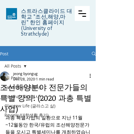
스트라스클라이드 대
학교
"조선,해양,마
린" 한인 홈페이지
(University of
Strathclyde)
Post
All Posts
jeong byongug
All Posts
Dec 28, 2020
1 min read
조선해양분야 전문가들의
External (대외행사)
특별 강의: (2020 과총 특별
Internal (학내행사)
Glasgow Life (글라스고 삶)
사업)
Review (대학생활 후기)
과총 특별사업의 일환으로 지난 11월
~12월동안 한국/유럽의 조선해양전문가
들을 모시고 특별세미나를 개최하였습니