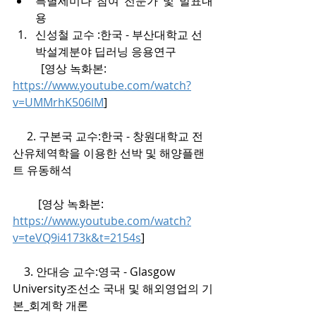
특별세미나 참여 전문가 및 발표내
용
신성철 교수 :한국 - 부산대학교 선
박설계분야 딥러닝 응용연구
          [영상 녹화본: 
https://www.youtube.com/watch?
v=UMMrhK506lM
]
     2. 구본국 교수:한국 - 창원대학교 전
산유체역학을 이용한 선박 및 해양플랜
트 유동해석
         [영상 녹화본: 
https://www.youtube.com/watch?
v=teVQ9i4173k&t=2154s
]
    3. 안대승 교수:영국 - Glasgow 
University조선소 국내 및 해외영업의 기
본_회계학 개론