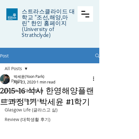
스트라스클라이드 대
학교
"조선,해양,마
린" 한인 홈페이지
(University of
Strathclyde)
Post
All Posts
박세윤(Yoon Park)
All Posts
Apr 23, 2020
1 min read
2015-16 석사 한영해양플랜
External (대외행사)
트과정 1기 박세윤 #1학기
Internal (학내행사)
Glasgow Life (글라스고 삶)
Review (대학생활 후기)