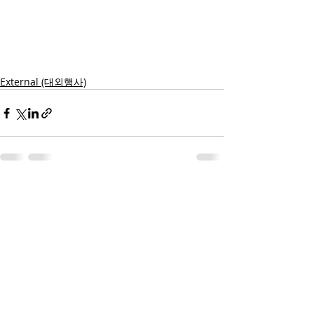
External (대외행사)
Recent Posts
See All