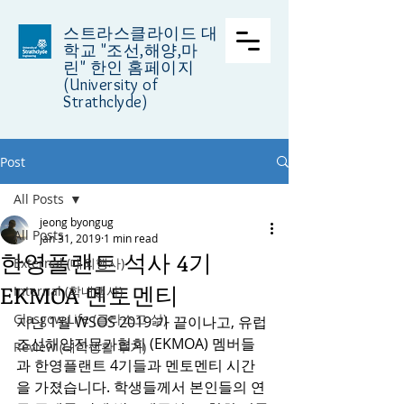
스트라스클라이드 대
학교
"조선,해양,마
린" 한인 홈페이지
(University of
Strathclyde)
Post
All Posts
jeong byongug
All Posts
Jan 31, 2019
1 min read
한영플랜트 석사 4기
External (대외행사)
EKMOA 멘토멘티
Internal (학내행사)
Glasgow Life (글라스고 삶)
지난 1월 WSOS 2019 가 끝이나고, 유럽
조선해양전문가협회 (EKMOA) 멤버들
Review (대학생활 후기)
과 한영플랜트 4기들과 멘토멘티 시간
을 가졌습니다. 학생들께서 본인들의 연