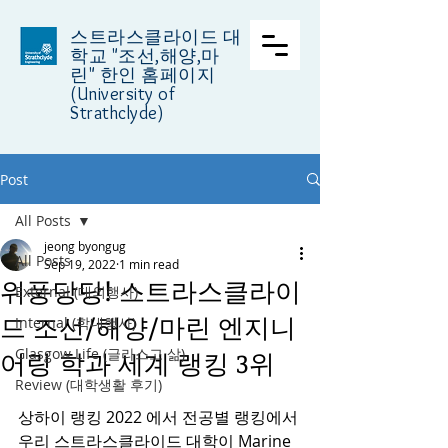
스트라스클라이드 대
학교
"조선,해양,마
린" 한인 홈페이지
(University of
Strathclyde)
Post
All Posts
jeong byongug
All Posts
Sep 19, 2022
1 min read
위풍당당! 스트라스클라이
External (대외행사)
드 조선/해양/마린 엔지니
Internal (학내행사)
Glasgow Life (글라스고 삶)
어링 학과 세계 랭킹 3위
Review (대학생활 후기)
상하이 랭킹 2022 에서 전공별 랭킹에서 
우리 스트라스클라이드 대학이 Marine 