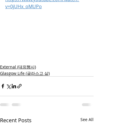
v=0jUHx_oMUPo
External (대외행사)
Glasgow Life (글라스고 삶)
Recent Posts
See All