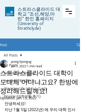
스트라스클라이드 대
학교
"조선,해양,마
린" 한인 홈페이지
(University of
Strathclyde)
Post
All Posts
jeong byongug
All Posts
Jan 7, 2022
1 min read
스트라스클라이드 대학이
External (대외행사)
도대체 어디냐고요? 한방에
Internal (학내행사)
Glasgow Life (글라스고 삶)
정리해드릴께요!
Review (대학생활 후기)
Updated:
Jan 15, 2022
안녕하세요! 
지난 1월 5일 (2022년) 에 우리 대학 인사