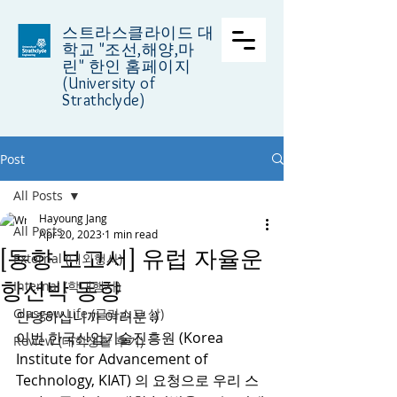
스트라스클라이드 대
학교
"조선,해양,마
린" 한인 홈페이지
(University of
Strathclyde)
Post
All Posts
Hayoung Jang
All Posts
Apr 20, 2023
1 min read
[동향 보고서] 유럽 자율운
External (대외행사)
항선박 동향
Internal (학내행사)
Glasgow Life (글라스고 삶)
안녕하십니까 여러분 :)
이번 한국산업기술진흥원 (Korea 
Review (대학생활 후기)
Institute for Advancement of 
Technology, KIAT) 의 요청으로 우리 스