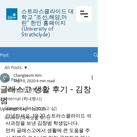
스트라스클라이드 대
학교
"조선,해양,마
린" 한인 홈페이지
(University of
Strathclyde)
Post
All Posts
Changbeom Kim
All Posts
Sep 10, 2020
4 min read
글래스고 생활 후기 - 김창
External (대외행사)
범
Internal (학내행사)
Glasgow Life (글라스고 삶)
Updated:
Sep 11, 2020
안녕하세요. 19-20 스트라스클라이드 석
Review (대학생활 후기)
사과정을 보낸 김창범 학생입니다.
먼저 글래스고에서 생활에 큰 도움을 주